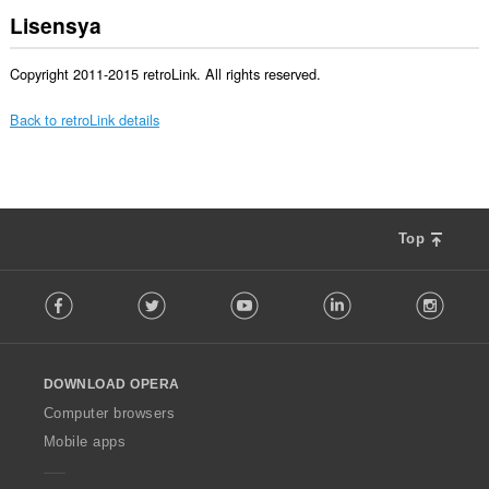
Lisensya
Copyright 2011-2015 retroLink. All rights reserved.
Back to retroLink details
Top
F
Facebook
Twitter
Youtube
LinkedIn
Instag
o
l
l
o
DOWNLOAD OPERA
w
O
Computer browsers
p
Mobile apps
e
r