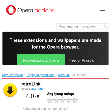
Lumaktaw
sa
pangunahing
nilalaman
These extensions and wallpapers are made
for the
Opera browser
.
I-download ang Opera
Free for Android
Mga extension
Pagiging produktibo
retroLink‎
Lisensya
retroLink
ayon sa
patrique
4.0
Ang iyong rating
/ 5
Kabuuang bilang ng mga rating:
7