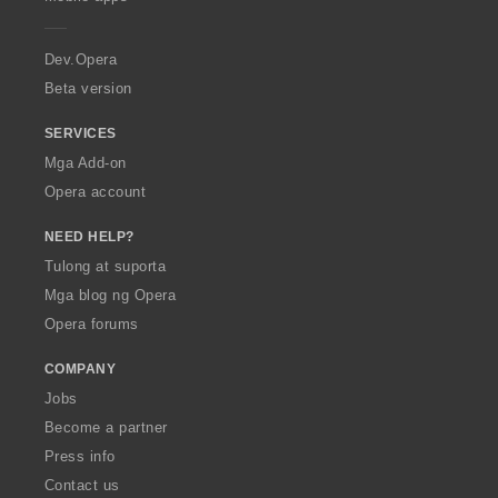
e
r
a
Dev.Opera
Beta version
SERVICES
Mga Add-on
Opera account
NEED HELP?
Tulong at suporta
Mga blog ng Opera
Opera forums
COMPANY
Jobs
Become a partner
Press info
Contact us