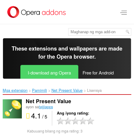
Lumaktaw
sa
pangunahing
nilalaman
These extensions and wallpapers are made
for the
Opera browser
.
I-download ang Opera
Free for Android
Mga extension
Pamimili
Net Present Value‎
Lisensya
Net Present Value
ayon sa
tejjiapps
4.1
Ang iyong rating
/ 5
Kabuuang bilang ng mga rating:
3