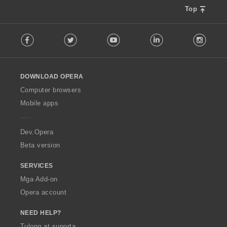
r
g
Top
a
:
t
F
i
Facebook
Twitter
Youtube
LinkedIn
Instag
o
n
l
g
l
:
o
DOWNLOAD OPERA
w
O
Computer browsers
p
Mobile apps
e
r
a
Dev.Opera
Beta version
SERVICES
Mga Add-on
Opera account
NEED HELP?
Tulong at suporta