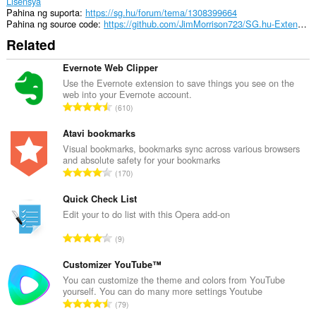
Lisensya
Pahina ng suporta
https://sg.hu/forum/tema/1308399664
Pahina ng source code
https://github.com/JimMorrison723/SG.hu-Extension
Related
Evernote Web Clipper
Use the Evernote extension to save things you see on the
web into your Evernote account.
K
610
a
b
Atavi bookmarks
u
Visual bookmarks, bookmarks sync across various browsers
and absolute safety for your bookmarks
u
K
170
a
a
n
b
Quick Check List
g
u
Edit your to do list with this Opera add-on
b
u
i
K
9
a
l
a
n
a
b
Customizer YouTube™
g
n
u
You can customize the theme and colors from YouTube
b
g
yourself. You can do many more settings Youtube
u
i
K
n
79
a
l