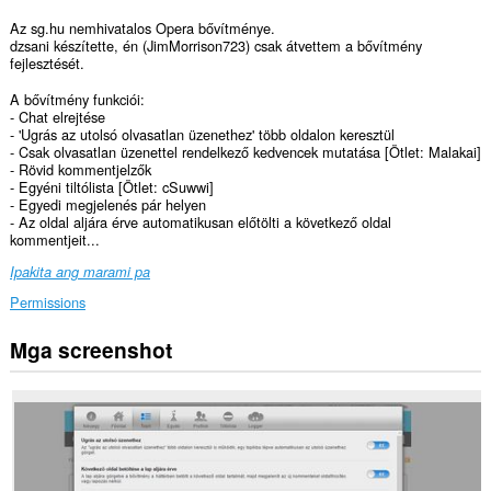
Az sg.hu nemhivatalos Opera bővítménye.
dzsani készítette, én (JimMorrison723) csak átvettem a bővítmény
fejlesztését.
A bővítmény funkciói:
- Chat elrejtése
- 'Ugrás az utolsó olvasatlan üzenethez' több oldalon keresztül
- Csak olvasatlan üzenettel rendelkező kedvencek mutatása [Ötlet: Malakai]
- Rövid kommentjelzők
- Egyéni tiltólista [Ötlet: cSuwwi]
- Egyedi megjelenés pár helyen
- Az oldal aljára érve automatikusan előtölti a következő oldal
kommentjeit...
Ipakita ang marami pa
Permissions
Mga screenshot
Ma-
a-
access
ng
extension
na
ito
ang
iyong