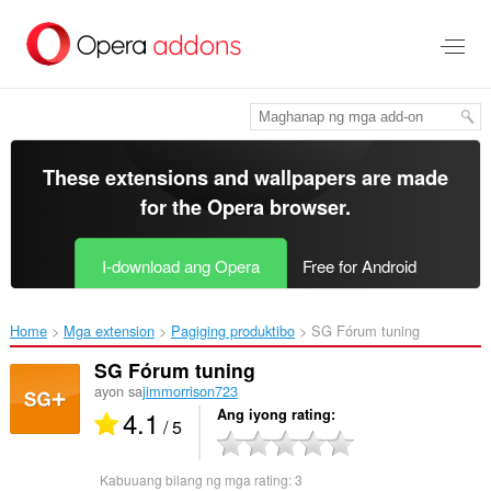
Lumaktaw
sa
pangunahing
nilalaman
These extensions and wallpapers are made
for the
Opera browser
.
I-download ang Opera
Free for Android
Home
Mga extension
Pagiging produktibo
SG Fórum tuning‎
SG Fórum tuning
ayon sa
jimmorrison723
4.1
Ang iyong rating
/ 5
Kabuuang bilang ng mga rating:
3