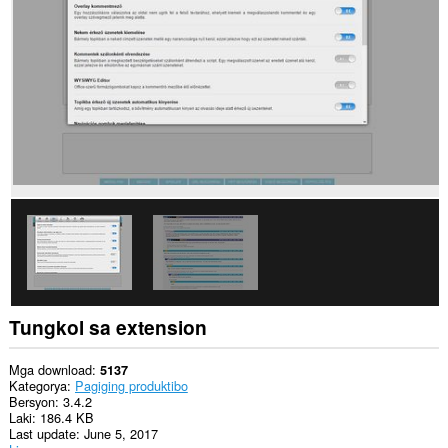
data
sa
ilang
website.
Tungkol sa extension
Mga download
5137
Kategorya
Pagiging produktibo
Bersyon
3.4.2
Laki
186.4 KB
Last update
June 5, 2017