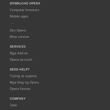
:
DOWNLOAD OPERA
w
O
Computer browsers
p
Mobile apps
e
r
a
Dev.Opera
Beta version
SERVICES
Mga Add-on
Opera account
NEED HELP?
Tulong at suporta
Mga blog ng Opera
Opera forums
COMPANY
Jobs