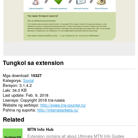
data
sa
lahat
ng
website.
Ma-
a-
access
ng
extension
na
ito
Tungkol sa extension
ang
aktibidad
ng
Mga download
15327
iyong
Kategorya
Social
mga
Bersyon
3.1.4.2
tab
Laki
34.0 KB
at
Last update
Feb. 9, 2018
pagba-
Lisensya
Copyright 2018 tns-russia
browse.
Website ng serbisyo
http://eywa.tns-counter.ru/
Pahina ng suporta
http://internetanketa.ru/
Related
MTN Info Hub
Extension contains all about Ultimate MTN Info Guides