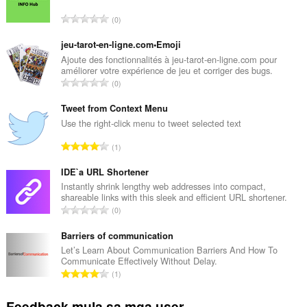
K
0
a
b
jeu-tarot-en-ligne.com•Emoji
u
Ajoute des fonctionnalités à jeu-tarot-en-ligne.com pour
améliorer votre expérience de jeu et corriger des bugs.
u
K
0
a
a
n
b
Tweet from Context Menu
g
u
Use the right-click menu to tweet selected text
b
u
i
K
1
a
l
a
n
a
b
IDE`a URL Shortener
g
n
u
Instantly shrink lengthy web addresses into compact,
b
g
shareable links with this sleek and efficient URL shortener.
u
i
K
n
0
a
l
a
g
n
a
b
Barriers of communication
m
g
n
u
g
Let’s Learn About Communication Barriers And How To
b
g
Communicate Effectively Without Delay.
u
a
i
K
n
1
a
r
l
a
g
n
a
a
b
m
Feedback mula sa mga user
g
t