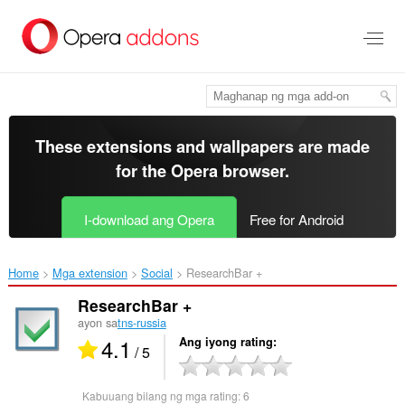
Lumaktaw
sa
pangunahing
nilalaman
These extensions and wallpapers are made
for the
Opera browser
.
I-download ang Opera
Free for Android
Home
Mga extension
Social
ResearchBar +‎
ResearchBar +
ayon sa
tns-russia
4.1
Ang iyong rating
/ 5
Kabuuang bilang ng mga rating:
6