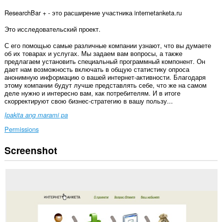
ResearchBar + - это расширение участника internetanketa.ru
Это исследовательский проект.
С его помощью самые различные компании узнают, что вы думаете
об их товарах и услугах. Мы задаем вам вопросы, а также
предлагаем установить специальный программный компонент. Он
дает нам возможность включать в общую статистику опроса
анонимную информацию о вашей интернет-активности. Благодаря
этому компании будут лучше представлять себе, что же на самом
деле нужно и интересно вам, как потребителям. И в итоге
скорректируют свою бизнес-стратегию в вашу пользу...
Ipakita ang marami pa
Permissions
Screenshot
Ma-
a-
access
ng
extension
na
ito
ang
iyong