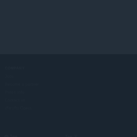
COMPANY
Jobs
Become a partner
Press info
Contact us
เกี่ยวกับ Opera
Select
Top