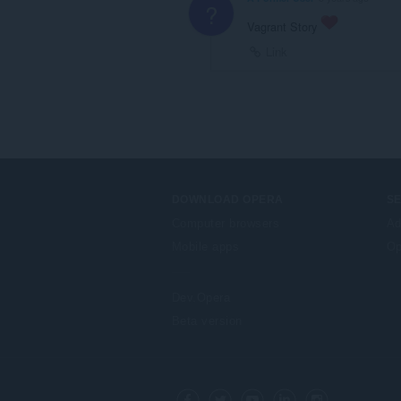
?
Vagrant Story
Link
DOWNLOAD OPERA
S
Computer browsers
Ad
Mobile apps
Op
Dev.Opera
Beta version
F
o
Facebook
Twitter
Youtube
LinkedIn
Instagram