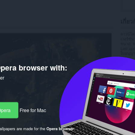
เกี่ยว
ดาวน์โ
เวอร์ชัน
ขนาด
8
Last up
ใบอนุญ
pera browser with:
ker
Opera
Free for Mac
llpapers are made for the
Opera browser
.