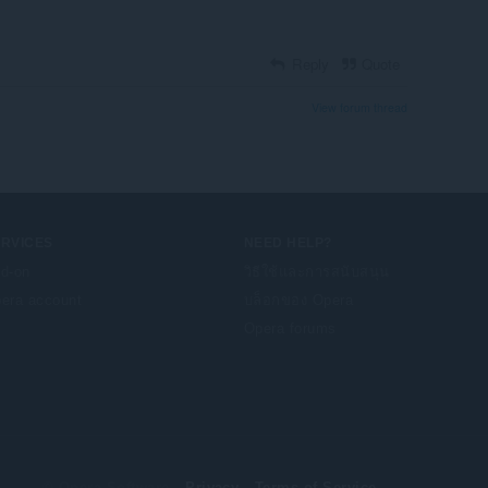
Reply
Quote
View forum thread
ERVICES
NEED HELP?
d-on
วิธีใช้และการสนับสนุน
era account
บล็อกของ Opera
Opera forums
© Opera Software
Privacy
Terms of Service