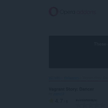
ข้าม
ไป
ที่
เนื้อหา
หลัก
These 
หน้าหลัก
Wallpapers
Vagrant Story: Dan
Vagrant Story: Dancer
by
jaymz13
4.7
คะแนนของคุณ
/ 5