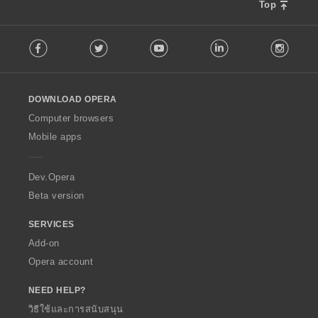
Top
F
Facebook
Twitter
Youtube
LinkedIn
Instag
o
l
l
o
DOWNLOAD OPERA
w
O
Computer browsers
p
Mobile apps
e
r
a
Dev.Opera
Beta version
SERVICES
Add-on
Opera account
NEED HELP?
วิธีใช้และการสนับสนุน