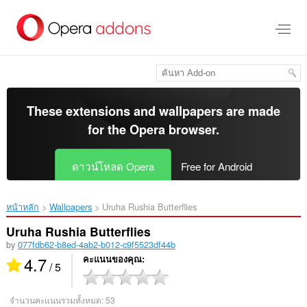
ข้าม
ไป
ที่
เนื้อหา
หลัก
These extensions and wallpapers are made
for the
Opera browser
.
ดาวน์โหลด Opera
Free for Android
หน้าหลัก
Wallpapers
Uruha Rushia Butterflies‎
Uruha Rushia Butterflies
by
077fdb62-b8ed-4ab2-b012-c9f5523df44b
4.7
คะแนนของคุณ
/ 5
จำนวนคะแนนรวมทั้งหมด:
53