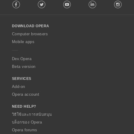
Facebook
Twitter
Youtube
LinkedIn
Instag
o
l
l
o
DOWNLOAD OPERA
w
O
Computer browsers
p
Mobile apps
e
r
a
Dev.Opera
Beta version
SERVICES
Add-on
Opera account
NEED HELP?
วิธีใช้และการสนับสนุน
บล็อกของ Opera
Opera forums