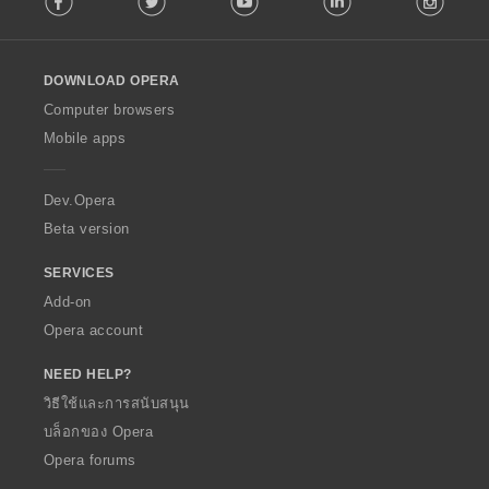
l
l
o
DOWNLOAD OPERA
w
O
Computer browsers
p
Mobile apps
e
r
a
Dev.Opera
Beta version
SERVICES
Add-on
Opera account
NEED HELP?
วิธีใช้และการสนับสนุน
บล็อกของ Opera
Opera forums