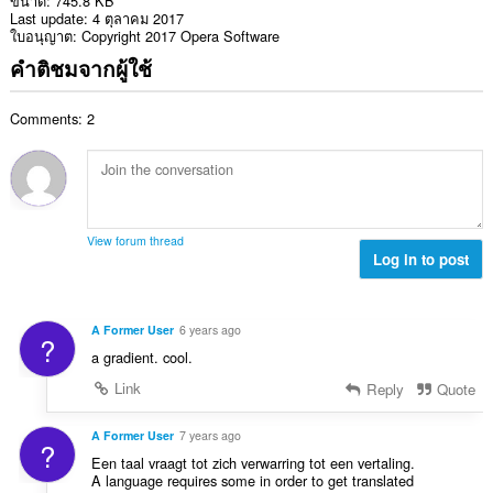
ขนาด
745.8 KB
Last update
4 ตุลาคม 2017
ใบอนุญาต
Copyright 2017 Opera Software
คำติชมจากผู้ใช้
Comments: 2
View forum thread
Log in to post
A Former User
6 years ago
?
a gradient. cool.
Link
Reply
Quote
A Former User
7 years ago
?
Een taal vraagt tot zich verwarring tot een vertaling.
A language requires some in order to get translated