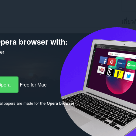
เกี่ยว
ดาวน์โ
เวอร์ชัน
pera browser with:
ขนาด
1
Last up
ker
ผู้ถือลิขสิ
ใบอนุญ
Opera
Free for Mac
llpapers are made for the
Opera browser
.