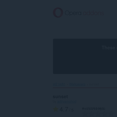
ข้าม
ไป
ที่
เนื้อหา
หลัก
These 
หน้าหลัก
Wallpapers
sunset‎
sunset
by
adityamohod
4.7
คะแนนของคุณ
/ 5