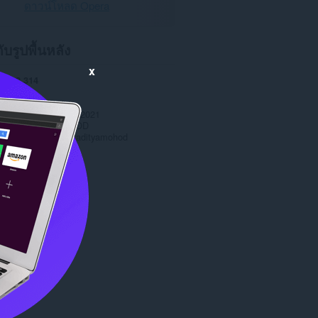
ดาวน์โหลด Opera
กับรูปพื้นหลัง
x
หลด
2,314
1.0
.0 MB
date
15 พฤศจิกายน 2021
ทธิ์
ADITYA MOHOD
าต
Copyright 2021 adityamohod