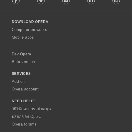
l
l
o
DOWNLOAD OPERA
w
O
Computer browsers
p
Mobile apps
e
r
a
Dev.Opera
Beta version
SERVICES
Add-on
Opera account
NEED HELP?
วิธีใช้และการสนับสนุน
บล็อกของ Opera
Opera forums