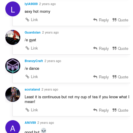
lylA9009
2 years ago
L
sexy hot momy
Link
Reply
Quote
Guardxian
2 years ago
/e gyat
Link
Reply
Quote
BranzyCraft
2 years ago
/e dance
Link
Reply
Quote
scotaland
2 years ago
Least it is continuous but not my cup of tea if you know what I
mean!
Link
Reply
Quote
ANiV89
2 years ago
A
good but