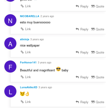
Link
Reply
Quote
NICOBARELLA
2 years ago
N
esta muy buenoooooo
Link
Reply
Quote
alininja
3 years ago
A
nice wallpaper
Link
Reply
Quote
ForHonor141
3 years ago
F
Beautiful and magnificent
baby
Link
Reply
Quote
LunaAkikoXD
3 years ago
L
Link
Reply
Quote