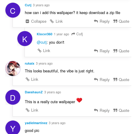
Cutj
3 years ago
C
how can i add this wallpaper? it keep download a zip file
Collapse
Link
Reply
Quote
Cutj
Klocvr360
1 year ago
K
@cutj
: you don't
Link
Reply
Quote
rukaix
3 years ago
This looks beautiful, the vibe is just right.
Link
Reply
Quote
DaeshaunZ
3 years ago
D
This is a really cute wallpaper
Link
Reply
Quote
yadielmartinez
3 years ago
Y
good pic