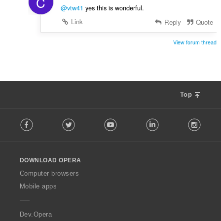
C
@vtw41
yes this is wonderful.
Link
Reply
Quote
View forum thread
Top
F
Facebook
Twitter
Youtube
LinkedIn
Instag
o
l
l
o
DOWNLOAD OPERA
w
O
Computer browsers
p
Mobile apps
e
r
a
Dev.Opera