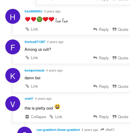
hsn66000tv
3 years ago
H
جداً جداً
Link
Reply
Quote
firefox671387
4 years ago
F
Among us cult?
Link
Reply
Quote
kompotmoze
4 years ago
K
damn boi
Link
Reply
Quote
vtw41
4 years ago
V
this is pretty cool
Collapse
Link
Reply
Quote
vtw41
css-gradient-linear-gradient
4 years ago