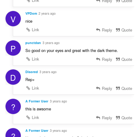
Link
Reply
Quote
VPDom
2 years ago
V
nice
Link
Reply
Quote
punctdan
3 years ago
P
So good on your eyes and great with the dark theme.
Link
Reply
Quote
Disored
3 years ago
D
Rep+
Link
Reply
Quote
A Former User
3 years ago
?
this is awsome
Link
Reply
Quote
A Former User
3 years ago
?