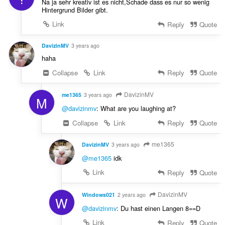
Na ja sehr kreativ ist es nicht,Schade dass es nur so wenig
Hintergrund Bilder gibt.
Link
Reply
Quote
DavizinMV
3 years ago
haha
Collapse
Link
Reply
Quote
DavizinMV
me1365
3 years ago
M
@davizinmv
: What are you laughing at?
Collapse
Link
Reply
Quote
me1365
DavizinMV
3 years ago
@me1365
idk
Link
Reply
Quote
DavizinMV
Windows021
2 years ago
W
@davizinmv
: Du hast einen Langen 8==D
Link
Reply
Quote