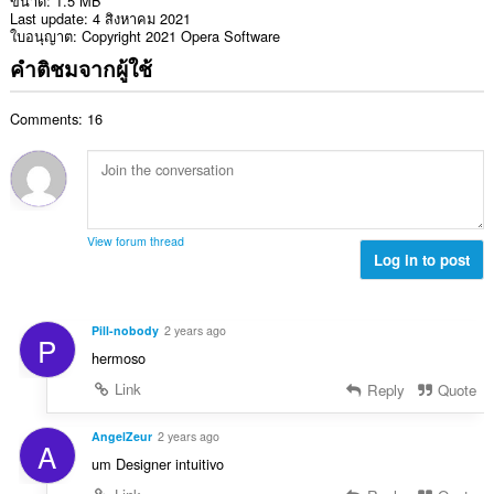
ขนาด
1.5 MB
Last update
4 สิงหาคม 2021
ใบอนุญาต
Copyright 2021 Opera Software
คำติชมจากผู้ใช้
Comments: 16
View forum thread
Log in to post
Pill-nobody
2 years ago
P
hermoso
Link
Reply
Quote
AngelZeur
2 years ago
A
um Designer intuitivo