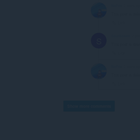
NoFrix
2 years ag
This post is del
Link
Sourflowerr
2 yea
S
This post is del
Link
NoFrix
2 years ag
This post is del
Link
Show more comments