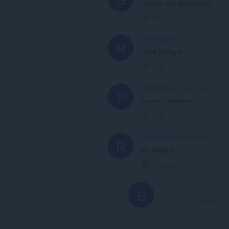
How do you download it
Link
Roblox22154
2 years ago
R
i love packgod
Link
PotatoUnion
2 years ago
P
how to i disable it
Link
robloxplayer22
2 years ago
R
W packgod
Collapse
Link
Sourflowerr
2 years ago
S
This post is deleted!
Collapse
Link