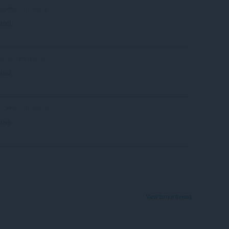
Sourflowerr
o
eted!
NoFrix
rs ago
eted!
Sourflowerr
o
eted!
View forum thread