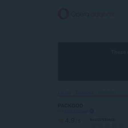
ข้าม
ไป
ที่
เนื้อหา
หลัก
These 
หน้าหลัก
Wallpapers
PACKGOD‎
PACKGOD
by
Opera Software
4.9
คะแนนของคุณ
/ 5