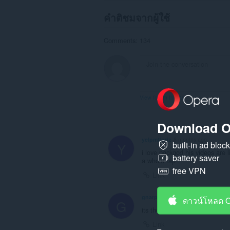
คำติชมจากผู้ใช้
Comments: 134
View forum thread
Download O
yelpmfloriz
8 months ago
Y
built-in ad bloc
i love packgod his videos are
battery saver
a whole rap
free VPN
Link
gnarpycarl
9 months ago
ดาวน์โหลด 
G
its the best !!! im a fan also!!
Link