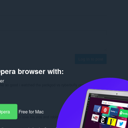
Log in to post
pera browser with:
ker
 like so good i watched the packgod vs cyberbully one and he made
Reply
Quote
Opera
Free for Mac
! i love it and i love his vids and roblox22154 ur right!
Reply
Quote