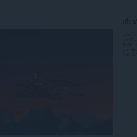
เกี่ยว
ดาวน์โ
เวอร์ชัน
ขนาด
4
Last up
ใบอนุญ