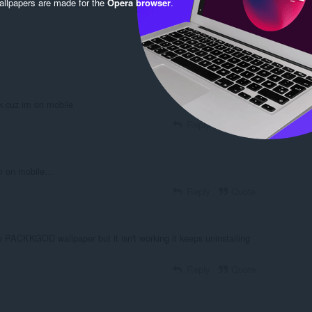
llpapers are made for the
Opera browser
.
nk cuz im on mobile
Reply
Quote
im on mobile…
Reply
Quote
the PACKKGOD wallpaper but it isn't working it keeps uninstalling
Reply
Quote