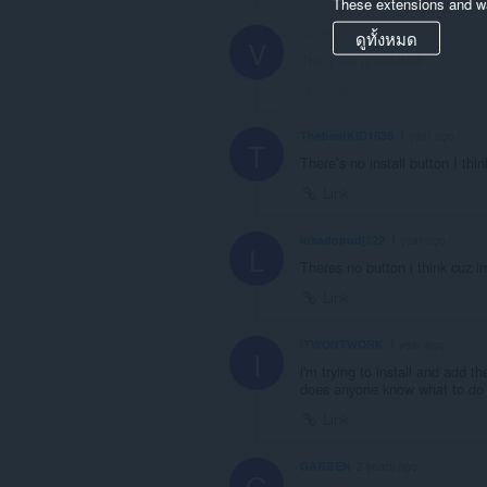
These extensions and wa
VIZIR57
1 year ago
ดูทั้งหมด
V
This post is deleted!
Link
ThebestKID1635
1 year ago
T
There’s no install button I thi
Link
lukadopudj122
1 year ago
L
Theres no button i think cuz 
Link
ITWONTWORK
1 year ago
I
i'm trying to install and add 
does anyone know what to do
Link
GARBEN
2 years ago
G