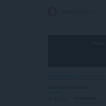
ข้าม
ไป
ที่
เนื้อหา
หลัก
These 
หน้าหลัก
Wallpapers
nightmare-batman 
nightmare-batman 2
by
orobert
4.7
คะแนนของคุณ
/ 5