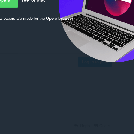
llpapers are made for the
Opera browser
.
Log in to post
Reply
Quote