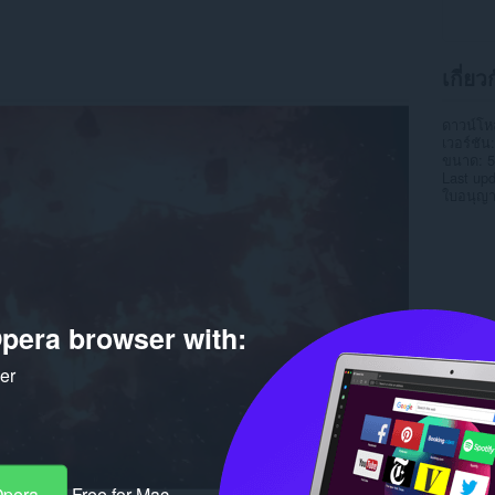
เกี่ยว
ดาวน์โ
เวอร์ชัน
ขนาด
5
Last up
ใบอนุญ
pera browser with:
ker
Opera
Free for Mac