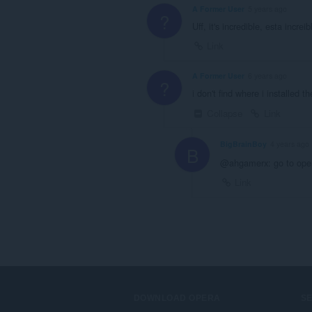
A Former User
5 years ago
?
Uff, it's incredible, esta increib
Link
A Former User
6 years ago
?
i don't find where i installed t
Collapse
Link
BigBrainBoy
4 years ago
B
@ahgamerx: go to opera
Link
DOWNLOAD OPERA
S