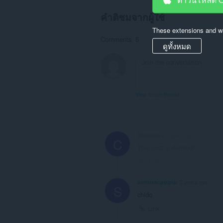
คำติชมจากผู้ใช้
These extensions and wa
Comments: 5
ดูทั้งหมด
View forum thread
Cburnsley
2 years ago
C
This post is deleted!
Link
samuxscppipip
2 years ago
S
chido
Link