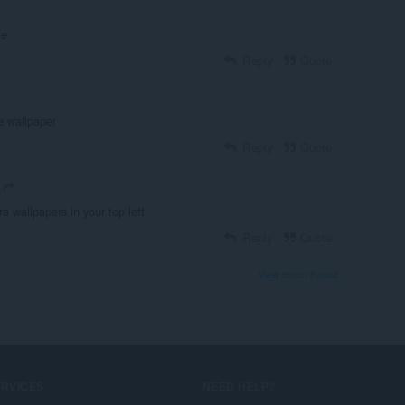
le
Reply
Quote
he wallpaper
Reply
Quote
 wallpapers in your top left
Reply
Quote
View forum thread
ERVICES
NEED HELP?