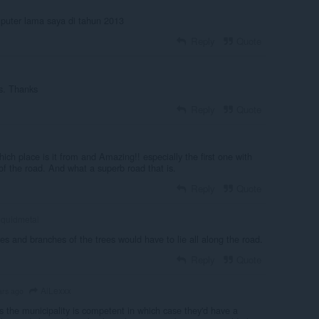
mputer lama saya di tahun 2013
Reply
Quote
s. Thanks
Reply
Quote
which place is it from and Amazing!! especially the first one with
of the road. And what a superb road that is.
Reply
Quote
iquidmetal
es and branches of the trees would have to lie all along the road.
Reply
Quote
AlLexxx
ars ago
s the municipality is competent in which case they'd have a