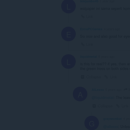
lelejumbo45
1 year ago
L
walpaper ini sama seperti ko
Link
ExtraPCGames
4 years ago
E
So nice and also good for eye
Link
liquidmetal
6 years ago
L
is this for real?? if yes, then 
the green trees on both sides 
Collapse
Link
l
AlLexxx
5 years ago
A
@liquidmetal
: The leav
Collapse
Link
graywombat
4 ye
G
@allexxx
: Unles