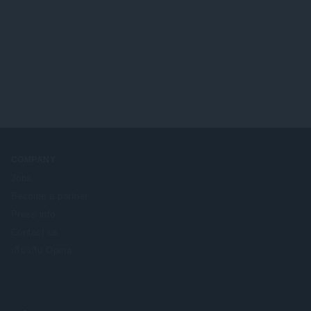
COMPANY
Jobs
Become a partner
Press info
Contact us
เกี่ยวกับ Opera