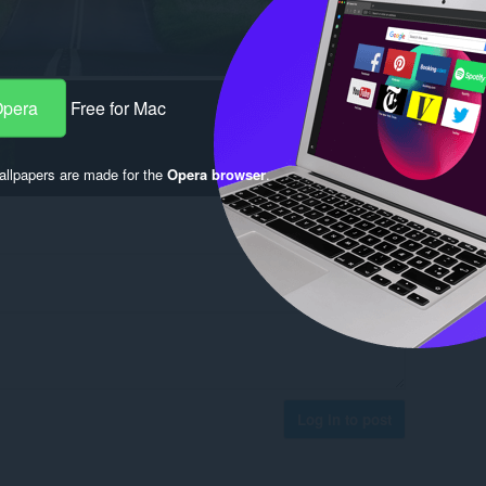
Opera
Free for Mac
llpapers are made for the
Opera browser
.
Log in to post