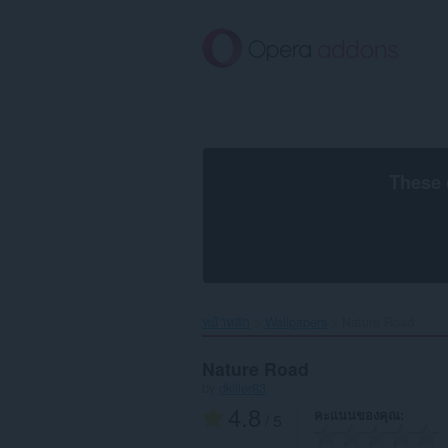
ข้าม
ไป
ที่
เนื้อหา
หลัก
These 
หน้าหลัก
Wallpapers
Nature Road‎
Nature Road
by
dkiller83
4.8
คะแนนของคุณ
/ 5