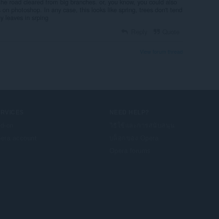
the road cleared from big branches. or, you know, you could also
 on photoshop. In any case, this looks like spring, trees don't tend
y leaves in srping
Reply
Quote
View forum thread
ERVICES
NEED HELP?
d-on
วิธีใช้และการสนับสนุน
era account
บล็อกของ Opera
Opera forums