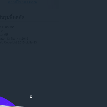
ดาวน์โหลด Opera
กับรูปพื้นหลัง
หลด
65,951
2.0
.2 MB
date
13 มีนาคม 2015
าต
Copyright 2015 dkiller83
x