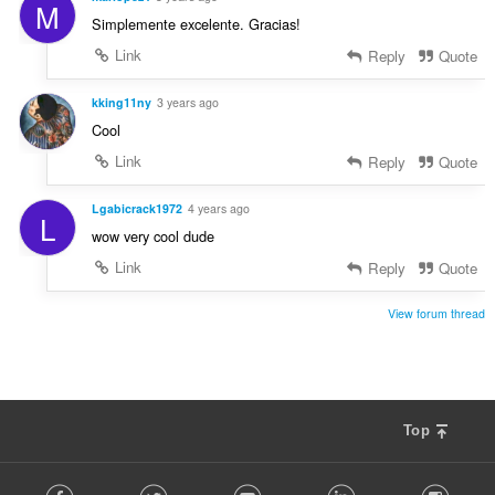
M
Simplemente excelente. Gracias!
Link
Reply
Quote
kking11ny
3 years ago
Cool
Link
Reply
Quote
Lgabicrack1972
4 years ago
L
wow very cool dude
Link
Reply
Quote
View forum thread
Top
F
Facebook
Twitter
Youtube
LinkedIn
Instag
o