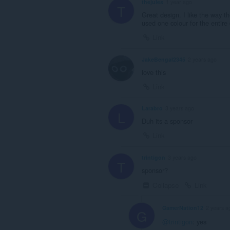
thejules
1 year ago
T
Great design. I like the way t
used one colour for the entire
Link
JakeBengal2345
2 years ago
love this
Link
Larabro
3 years ago
L
Duh its a sponsor
Link
trintigon
3 years ago
T
sponsor?
Collapse
Link
GamerNation12
2 years a
G
@trintigon
: yes