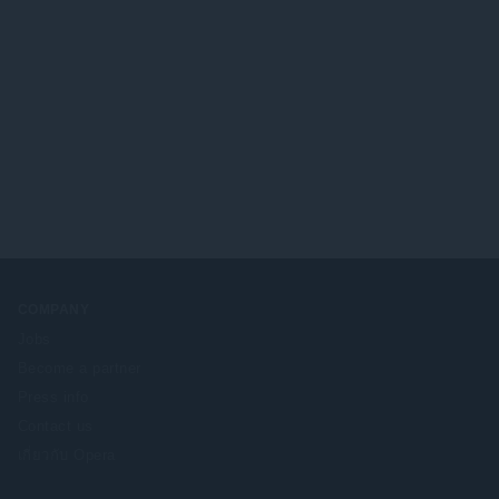
COMPANY
Jobs
Become a partner
Press info
Contact us
เกี่ยวกับ Opera