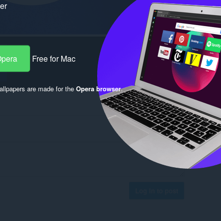
ker
Opera
Free for Mac
llpapers are made for the
Opera browser
.
Log in to post