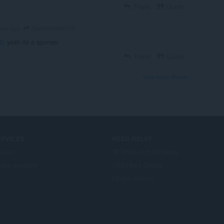
Reply
Quote
GamerNation12
year ago
2
: yeah its a sponser
Reply
Quote
View forum thread
ERVICES
NEED HELP?
d-on
วิธีใช้และการสนับสนุน
era account
บล็อกของ Opera
Opera forums