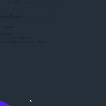
ดาวน์โหลด Opera
กับรูปพื้นหลัง
หลด
5,055
1.0
83.5 KB
date
25 พฤษภาคม 2023
าต
Copyright 2023 Opera Software
x