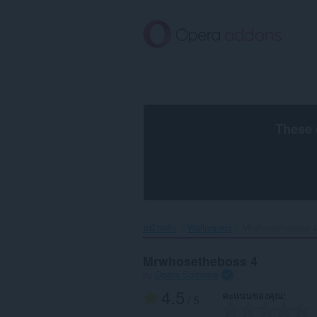
ข้าม
ไป
ที่
เนื้อหา
หลัก
These 
หน้าหลัก
Wallpapers
Mrwhosetheboss 4‎
Mrwhosetheboss 4
by
Opera Software
4.5
คะแนนของคุณ
/ 5