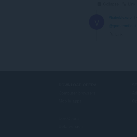
Collapse
Link
Virajrobloxpro
1 
V
@gamernation1
Link
DOWNLOAD OPERA
S
Computer browsers
Ad
Mobile apps
Op
Dev.Opera
Beta version