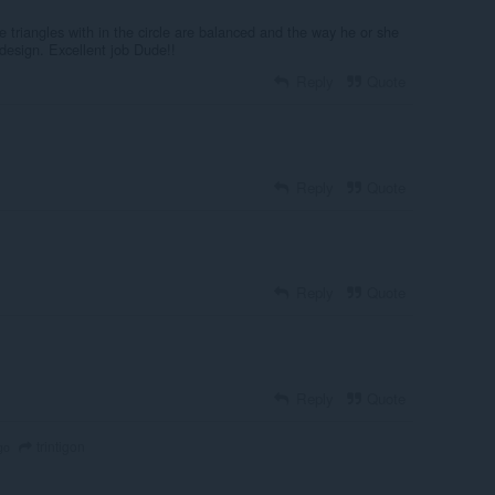
he triangles with in the circle are balanced and the way he or she
 design. Excellent job Dude!!
Reply
Quote
Reply
Quote
Reply
Quote
Reply
Quote
trintigon
go