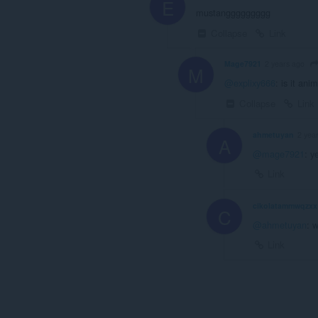
E
mustanggggggggg
Collapse
Link
Mage7921
2 years ago
M
@explixy666
: is it ani
Collapse
Link
ahmetuyan
2 yea
A
@mage7921
: y
Link
cikolatammwqzxx
C
@ahmetuyan
: 
Link