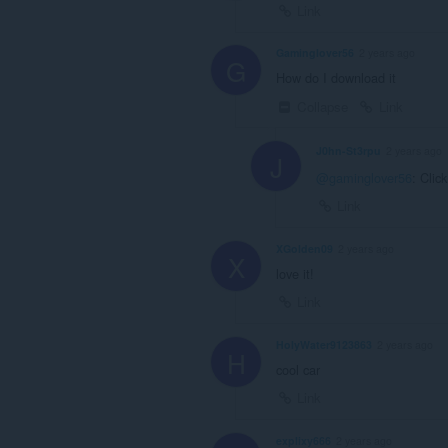
Link
Gaminglover56
2 years ago
G
How do I download it
Collapse
Link
J0hn-St3rpu
2 years ago
J
@gaminglover56
: Clic
Link
XGolden09
2 years ago
X
love it!
Link
HolyWater9123863
2 years ago
H
cool car
Link
explixy666
2 years ago