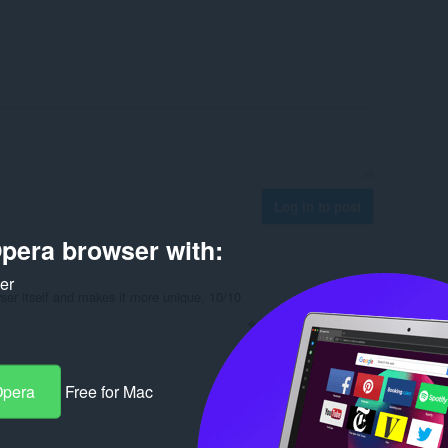
Log in to post
pera browser with:
ker
owser itself and makes it more unique, 10/10
Reply
Quote
Opera
Free for Mac
Reply
Quote