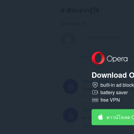
คำติชมจากผู้ใช้
Comments: 15
View forum thread
Download O
BillboBaggins99
1 year ago
B
built-in ad bloc
found it cool, nice for the br
battery saver
Link
free VPN
Stxry
1 year ago
S
ดาวน์โหลด 
its really cool
Link