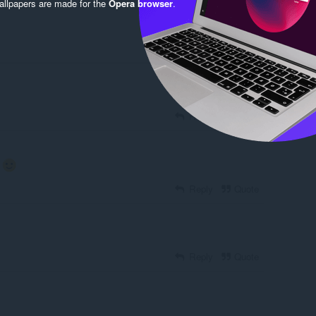
llpapers are made for the
Opera browser
.
Reply
Quote
Reply
Quote
e
Reply
Quote
Reply
Quote