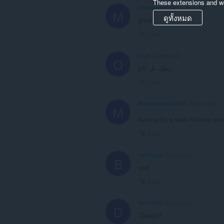
These extensions and wa
minhspace1029
1 year ago
M
ดูทั้งหมด
good
Link
qc-jr
2 years ago
Q
يطك بل كاع
Link
Minecraftuser2024
2 years ago
M
looking for a seek hallway on
Link
bobisgod
2 years ago
B
cool
Link
Dani9440
2 years ago
D
Claude?