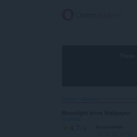
ข้าม
ไป
ที่
เนื้อหา
หลัก
These 
หน้าหลัก
Wallpapers
Moonlight drive Wa
Moonlight drive Wallpaper
by
zartasht
4.7
คะแนนของคุณ
/ 5