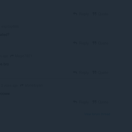
Reply
Quote
explixy666
mated?
Reply
Quote
Mage7921
rs ago
es bro
Reply
Quote
ahmetuyan
2 years ago
wooww
Reply
Quote
View forum thread