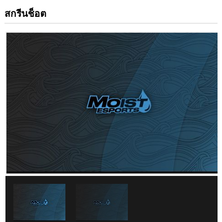
สกรีนช็อต