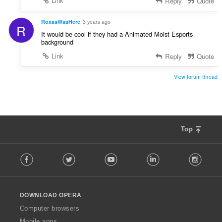
Link
Reply
Quote
RoxasWasHere
3 years ago
R
It would be cool if they had a Animated Moist Esports
background
Link
Reply
Quote
View forum thread
Top
F
Facebook
Twitter
Youtube
LinkedIn
Instag
o
l
l
o
DOWNLOAD OPERA
w
O
Computer browsers
p
Mobile apps