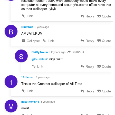
resolution doesn't suck. wish somebody would make every
computer at every homeland security/customs office have this
as their wallpaper. iykyk
Link
Reply
Quote
Blumbus
2 years ago
B
AMBATUKUM
Collapse
Link
Reply
Quote
Blumbus
ShittyTrouser
2 years ago
S
@blumbus
: niga watt
Link
Reply
Quote
11ttleman
3 years ago
1
This is the Greatest wallpaper of All Time
Link
Reply
Quote
mikethemang
3 years ago
M
moist