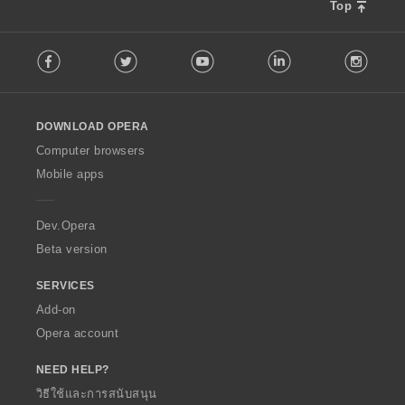
Top
F
Facebook
Twitter
Youtube
LinkedIn
Instag
o
l
l
o
DOWNLOAD OPERA
w
O
Computer browsers
p
Mobile apps
e
r
a
Dev.Opera
Beta version
SERVICES
Add-on
Opera account
NEED HELP?
วิธีใช้และการสนับสนุน