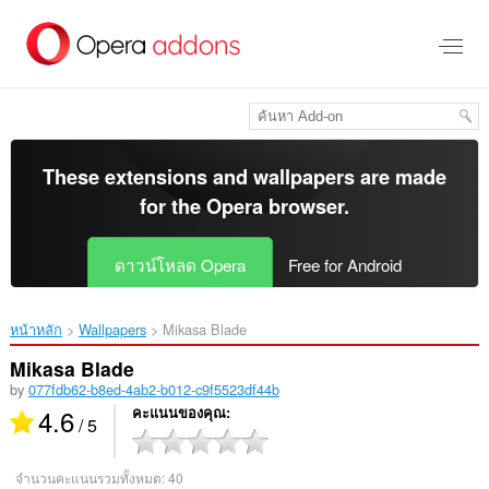
ข้าม
ไป
ที่
เนื้อหา
หลัก
These extensions and wallpapers are made
for the
Opera browser
.
ดาวน์โหลด Opera
Free for Android
หน้าหลัก
Wallpapers
Mikasa Blade‎
Mikasa Blade
by
077fdb62-b8ed-4ab2-b012-c9f5523df44b
4.6
คะแนนของคุณ
/ 5
จำนวนคะแนนรวมทั้งหมด:
40