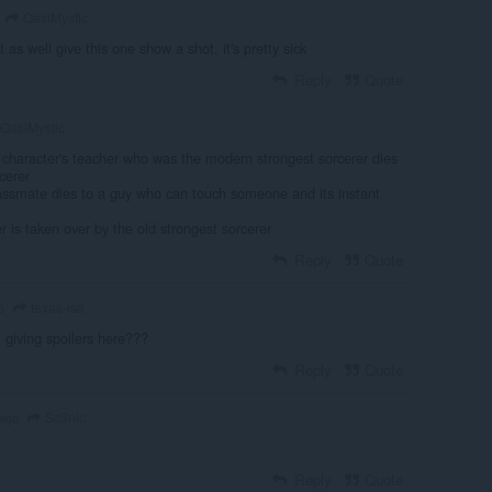
QasiMystic
 as well give this one show a shot, it's pretty sick
Reply
Quote
QasiMystic
 character's teacher who was the modern strongest sorcerer dies
cerer
lassmate dies to a guy who can touch someone and its instant
r is taken over by the old strongest sorcerer
Reply
Quote
texas-isa
o
, giving spoilers here???
Reply
Quote
Sc3nic
 ago
Reply
Quote