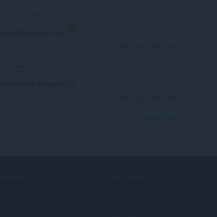
texas-isa
2 years ago
estly, hate you for that!!
🧏
Reply
Quote
texas-isa
s ago
s spoiling the manga too
Reply
Quote
View forum thread
ERVICES
NEED HELP?
d-on
วิธีใช้และการสนับสนุน
era account
บล็อกของ Opera
Opera forums