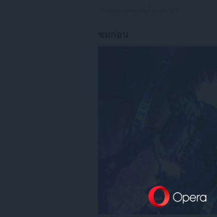
จำนวนคะแนนรวมทั้งหมด:
123
ชมก่อน