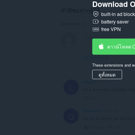
Download O
คำติชมจากผู้ใช้
built-in ad bloc
battery saver
Comments: 8
free VPN
ดาวน์โหลด 
View forum thread
These extensions and wa
ดูทั้งหมด
luffy202
1 year ago
L
i'm a anime fan and thats mag
Link
QasiMystic
3 years ago
Q
I'm not an anime fan but this 
Collapse
Link