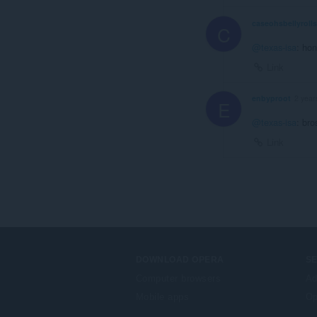
caseohsbellyrolls
C
@texas-isa
: hon
Link
enbyproot
2 year
E
@texas-isa
: bro
Link
DOWNLOAD OPERA
S
Computer browsers
Ad
Mobile apps
Op