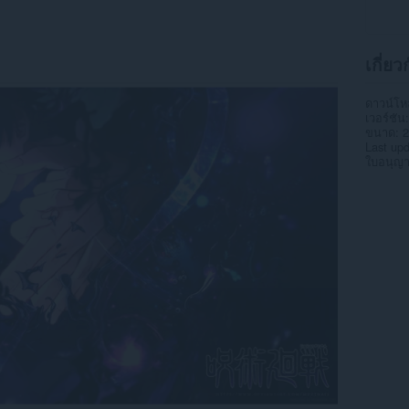
เกี่ยว
ดาวน์โ
เวอร์ชัน
ขนาด
2
Last up
ใบอนุญ