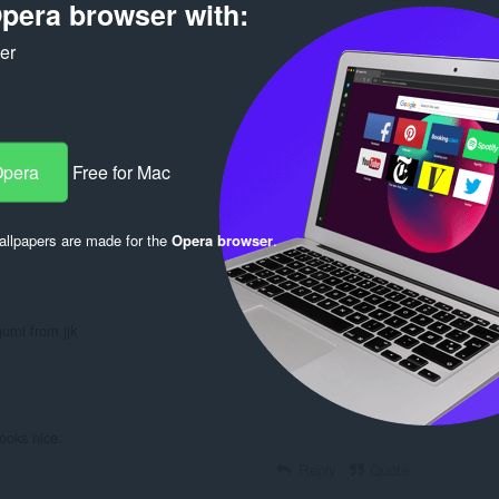
pera browser with:
ker
Opera
Free for Mac
Log in to post
llpapers are made for the
Opera browser
.
umi from jjk
Reply
Quote
looks nice.
Reply
Quote