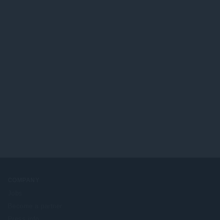
COMPANY
Jobs
Become a partner
Press info