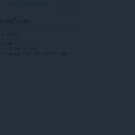
ดาวน์โหลด Opera
กับรูปพื้นหลัง
หลด
13,114
1.0
2.9 MB
date
31 สิงหาคม 2022
าต
Copyright 2022 c335e1f6-6776-4b62-9a5f-24fecb2577c8