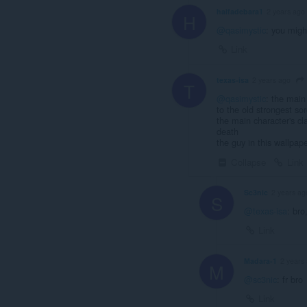
haifadebara1
2 years ago
H
@qasimystic
: you might
Link
texas-isa
2 years ago
T
@qasimystic
: the main
to the old strongest sor
the main character's c
death
the guy in this wallpape
Collapse
Link
Sc3nic
2 years ag
S
@texas-isa
: bro
Link
Madara-1
2 years
M
@sc3nic
: fr bro
Link