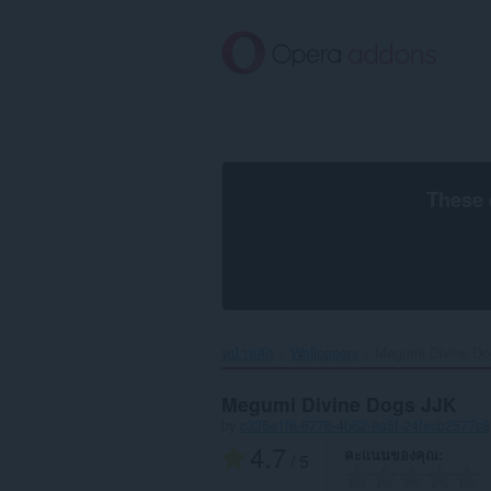
ข้าม
ไป
ที่
เนื้อหา
หลัก
These 
หน้าหลัก
Wallpapers
Megumi Divine Dog
Megumi Divine Dogs JJK
by
c335e1f6-6776-4b62-9a5f-24fecb2577c8
4.7
คะแนนของคุณ
/ 5