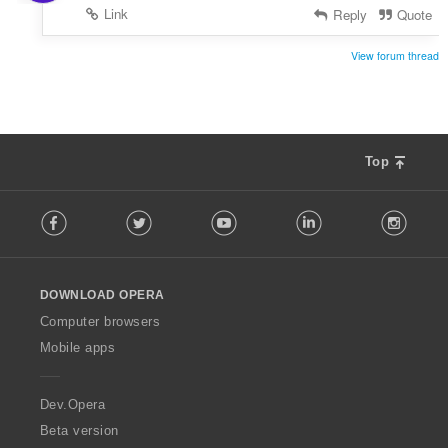
Link
Reply
Quote
View forum thread
Top
F
Facebook
Twitter
Youtube
LinkedIn
Instag
o
l
l
o
DOWNLOAD OPERA
w
O
Computer browsers
p
Mobile apps
e
r
a
Dev.Opera
Beta version