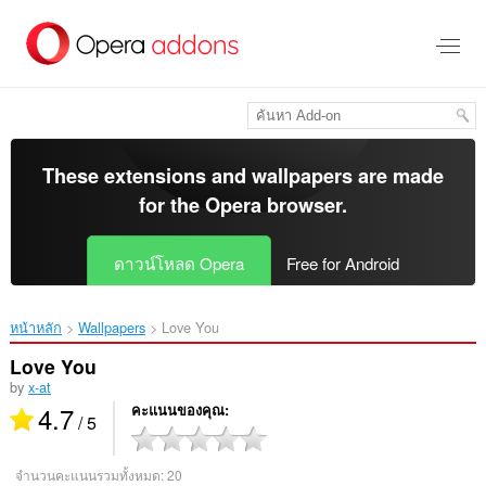
ข้าม
ไป
ที่
เนื้อหา
หลัก
These extensions and wallpapers are made
for the
Opera browser
.
ดาวน์โหลด Opera
Free for Android
หน้าหลัก
Wallpapers
Love You‎
Love You
by
x-at
4.7
คะแนนของคุณ
/ 5
จำนวนคะแนนรวมทั้งหมด:
20