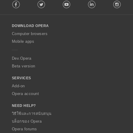
Facebook
Twitter
Youtube
LinkedIn
Instag
o
l
l
o
DOWNLOAD OPERA
w
O
Computer browsers
p
Mobile apps
e
r
a
Dev.Opera
Beta version
SERVICES
Add-on
Opera account
NEED HELP?
วิธีใช้และการสนับสนุน
บล็อกของ Opera
Opera forums