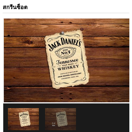
สกรีนช็อต