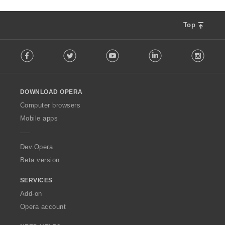
Top
F
Facebook
Twitter
Youtube
LinkedIn
Instag
o
l
l
o
DOWNLOAD OPERA
w
O
Computer browsers
p
Mobile apps
e
r
a
Dev.Opera
Beta version
SERVICES
Add-on
Opera account