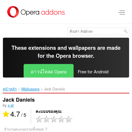
ข้าม
ไป
ที่
เนื้อหา
หลัก
These extensions and wallpapers are made
for the
Opera browser
.
ดาวน์โหลด Opera
Free for Android
หน้าหลัก
Wallpapers
Jack Daniels‎
Jack Daniels
by
x-at
4.7
คะแนนของคุณ
/ 5
จำนวนคะแนนรวมทั้งหมด:
7