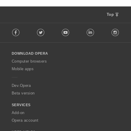
Top
F
Facebook
Twitter
Youtube
LinkedIn
Instag
o
l
l
o
DOWNLOAD OPERA
w
O
Computer browsers
p
Mobile apps
e
r
a
Dev.Opera
Beta version
SERVICES
Add-on
Opera account