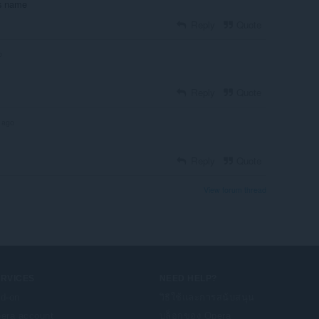
ros name
Reply
Quote
o
Reply
Quote
 ago
Reply
Quote
View forum thread
ERVICES
NEED HELP?
d-on
วิธีใช้และการสนับสนุน
era account
บล็อกของ Opera