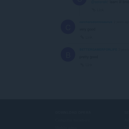
@asteraki
: learn lil b
Link
carcharodontosaurus
2 years ag
C
very good
Link
BETTERGAMERFORLIFE
2 years
B
pretty good
Link
DOWNLOAD OPERA
S
Computer browsers
Ad
Mobile apps
Op