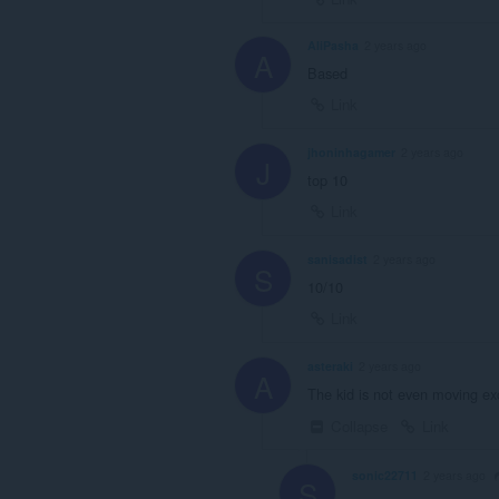
AliPasha
2 years ago
A
Based
Link
jhoninhagamer
2 years ago
J
top 10
Link
sanisadist
2 years ago
S
10/10
Link
asteraki
2 years ago
A
The kid is not even moving exc
Collapse
Link
sonic22711
2 years ago
S