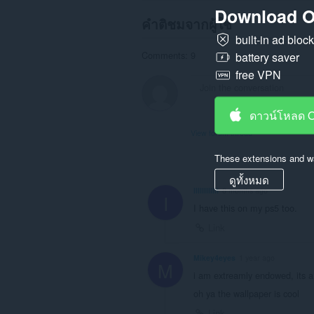
Download O
คำติชมจากผู้ใช้
built-in ad bloc
Comments: 9
battery saver
free VPN
ดาวน์โหลด 
View forum thread
These extensions and wa
ดูทั้งหมด
IlIllIlIIllI
8 months ago
I
I have this on my ps5 too.
Link
Mikey4eyes
1 year ago
M
i am extreamly endowed, its a c
oh ya the wallpaper is cool
Link