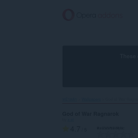
ข้าม
ไป
ที่
เนื้อหา
หลัก
These 
หน้าหลัก
Wallpapers
God of War Ragnar
God of War Ragnarok
by
x-at
4.7
คะแนนของคุณ
/ 5