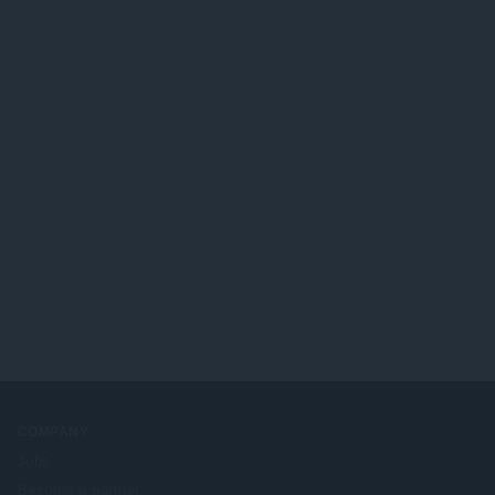
COMPANY
Jobs
Become a partner