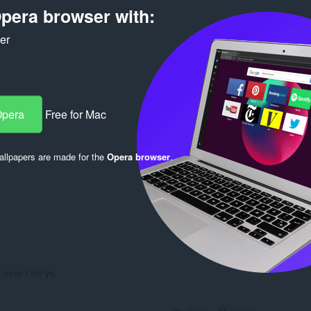
pera browser with:
ker
Opera
Free for Mac
Log in to post
llpapers are made for the
Opera browser
.
Reply
Quote
urse i tell ya.
Reply
Quote