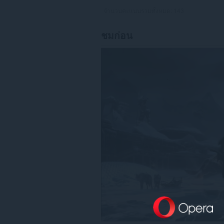
จำนวนคะแนนรวมทั้งหมด:
143
ชมก่อน