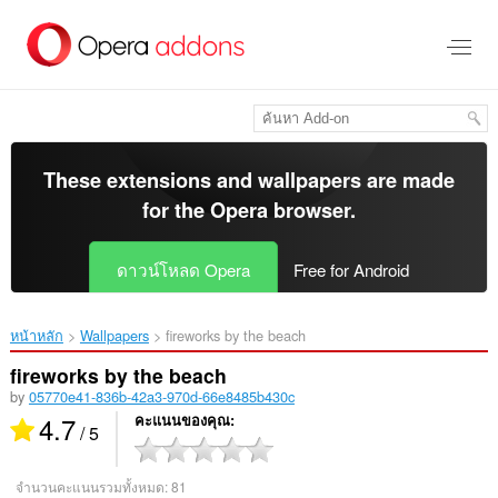
ข้าม
ไป
ที่
เนื้อหา
หลัก
These extensions and wallpapers are made
for the
Opera browser
.
ดาวน์โหลด Opera
Free for Android
หน้าหลัก
Wallpapers
fireworks by the beach‎
fireworks by the beach
by
05770e41-836b-42a3-970d-66e8485b430c
4.7
คะแนนของคุณ
/ 5
จำนวนคะแนนรวมทั้งหมด:
81