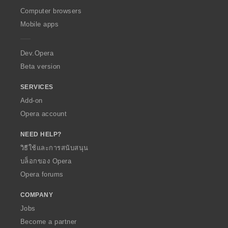
O
Computer browsers
p
Mobile apps
e
r
a
Dev.Opera
Beta version
SERVICES
Add-on
Opera account
NEED HELP?
วิธีใช้และการสนับสนุน
บล็อกของ Opera
Opera forums
COMPANY
Jobs
Become a partner