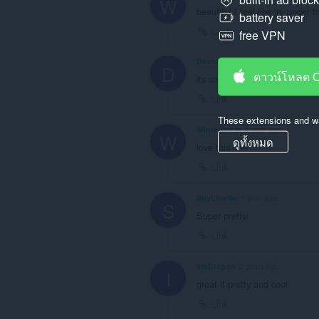
W
beautiful I feel like im under 
battery saver
Link
free VPN
Devonte2014YT
1 year ago
D
ดาวน์โหลด 
its so good
Link
These extensions and wa
WinterBreze
1 year ago
W
ดูทั้งหมด
love this one
Link
ShyLineRe
1 year ago
S
Super pretty!
Link
IrisDragon
2 years ago
I
great it pretty and cool
Link