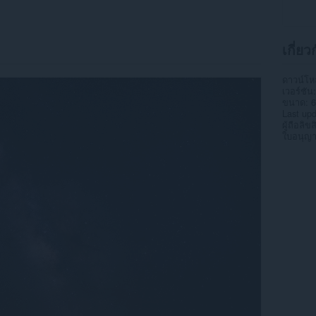
เกี่ยว
ดาวน์โ
เวอร์ชัน
ขนาด
6
Last up
ผู้ถือลิขสิ
ใบอนุญ