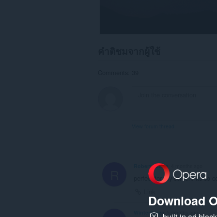
คำติชมจากผู้ใช้
Comments: 39
View forum thread
Roberteldson
4 months ago
R
perfect for my screen. its so 
Link
Download O
WinterBreze
5 months ago
built-in ad bloc