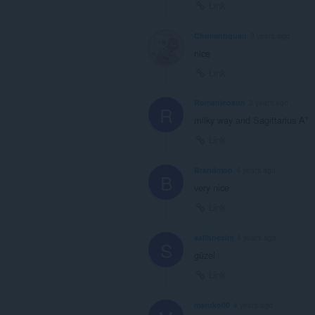
Link
Chuminhquan
3 years ago
nice
Link
Romanleosun
3 years ago
R
milky way and Sagittarius A*
Link
Brandmon
4 years ago
B
very nice
Link
salihnesim
4 years ago
S
güzel
Link
maruko00
4 years ago