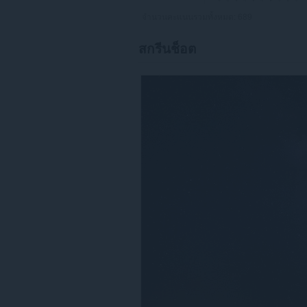
จำนวนคะแนนรวมทั้งหมด:
689
สกรีนช็อต