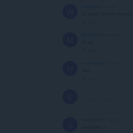
wyntrerose
2 years ago
W
Its perfect. dark but interesti
Link
Mrajanixmen
2 years ago
M
31 cek
Link
huyhoanhgojo
2 years ago
H
Nice
Link
EoTinha
2 years ago
E
This post is deleted!
Link
shoncody626
2 years ago
S
magnificent..!!