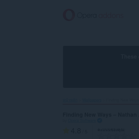
ข้าม
ไป
ที่
เนื้อหา
หลัก
These 
หน้าหลัก
Wallpapers
Finding New Ways
Finding New Ways – Nathan
by
Opera Software
4.8
คะแนนของคุณ
/ 5