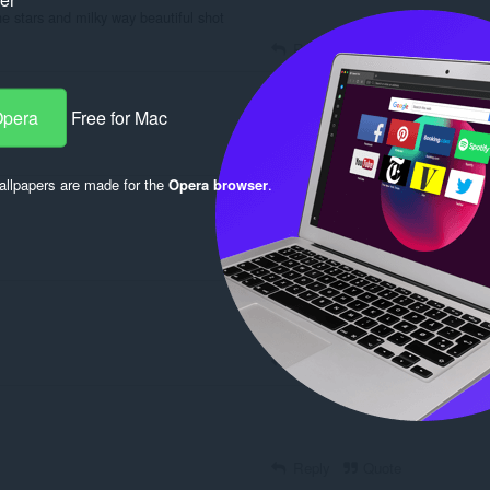
the stars and milky way beautiful shot
Reply
Quote
Opera
Free for Mac
Reply
Quote
llpapers are made for the
Opera browser
.
Reply
Quote
Reply
Quote
Reply
Quote