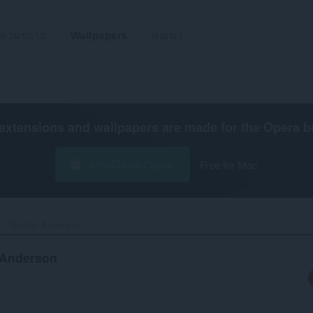
ส่วนขยาย
Wallpapers
พัฒนา
extensions and wallpapers are made for the
Opera b
ดาวน์โหลด Opera
Free for Mac
 – Nathan Anderson‎
 Anderson