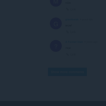
M
nice
Link
giantbarak
4 years ago
G
wow!
Link
A Former User
4 years ago
?
nice
Link
Show more comments