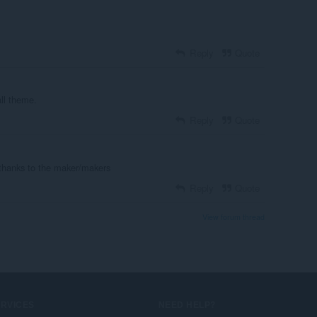
Reply
Quote
all theme.
Reply
Quote
 thanks to the maker/makers
Reply
Quote
View forum thread
ERVICES
NEED HELP?