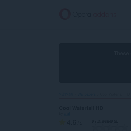
ข้าม
ไป
ที่
เนื้อหา
หลัก
These 
หน้าหลัก
Wallpapers
Cool Waterfall HD‎
Cool Waterfall HD
by
x-at
4.6
คะแนนของคุณ
/ 5