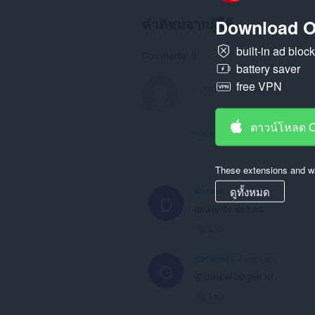
คำติชมจากผู้ใช้
Download O
built-in ad bloc
Comments: 9
battery saver
free VPN
ดาวน์โหลด 
View forum thread
These extensions and wa
ดูทั้งหมด
drahkho
2 months ago
D
excelente demais
Link
giacomo55
2 years ago
G
@creeper-hp yea lol
Link