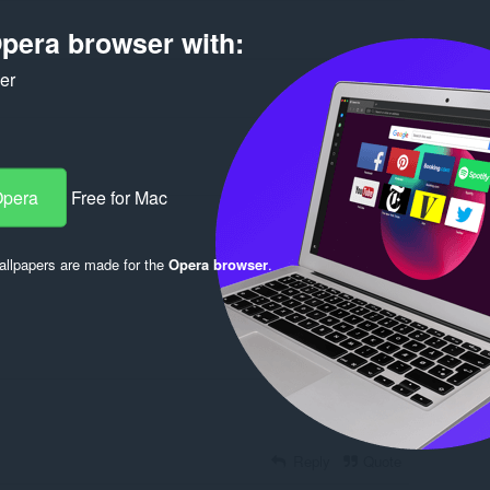
pera browser with:
ker
Opera
Free for Mac
Log in to post
llpapers are made for the
Opera browser
.
Reply
Quote
Reply
Quote