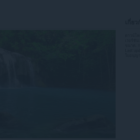
เกี่ยว
ดาวน์โ
เวอร์ชัน
ขนาด
1
Last up
ใบอนุญ