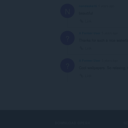
nandaska16
5 years ago
N
beautiful
Link
A Former User
5 years ago
?
Thanks for such a nice waterf
Link
A Former User
5 years ago
?
Cool wallpapers. So relaxing,
Link
DOWNLOAD OPERA
S