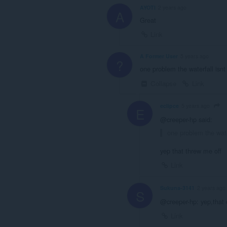
AYOTI
2 years ago
A
Great
Link
A Former User
5 years ago
?
one problem the waterfall isn
Collapse
Link
eclipce
5 years ago
E
@creeper-hp said:
one problem the wate
yep that threw me off
Link
Sukuna-3141
2 years ago
S
@creeper-hp: yep,that
Link