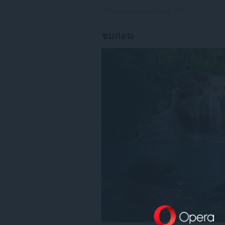
จำนวนคะแนนรวมทั้งหมด:
129
ชมก่อน