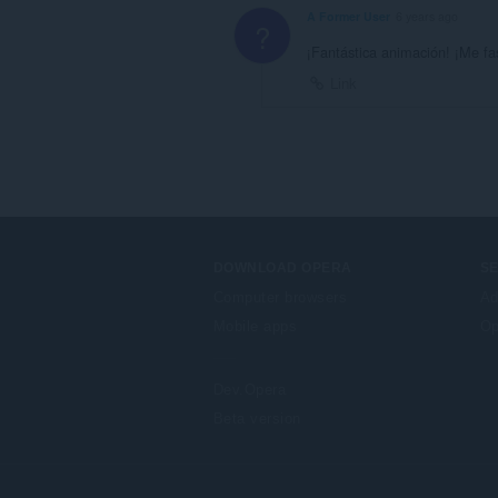
A Former User
6 years ago
?
¡Fantástica animación! ¡Me f
Link
DOWNLOAD OPERA
S
Computer browsers
Ad
Mobile apps
Op
Dev.Opera
Beta version
F
o