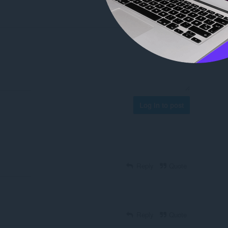
Log in to post
Reply
Quote
Reply
Quote