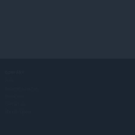
COMPANY
Jobs
Become a partner
Press info
Contact us
เกี่ยวกับ Opera