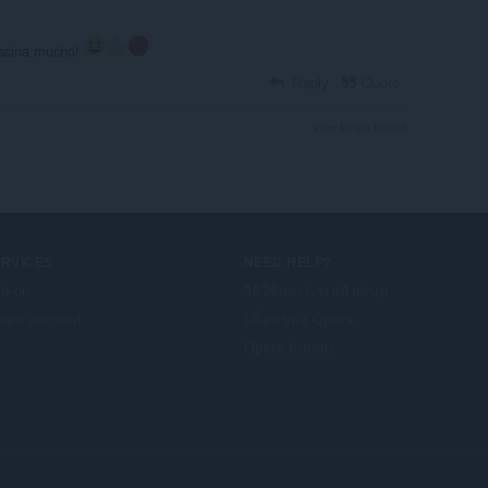
ascina mucho!
Reply
Quote
View forum thread
ERVICES
NEED HELP?
d-on
วิธีใช้และการสนับสนุน
era account
บล็อกของ Opera
Opera forums