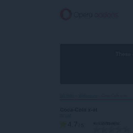
ข้าม
ไป
ที่
เนื้อหา
หลัก
These 
หน้าหลัก
Wallpapers
Coca-Cola x-at‎
Coca-Cola x-at
by
x-at
4.7
คะแนนของคุณ
/ 5