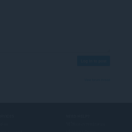
Log in to post
View forum thread
ERVICES
NEED HELP?
d-on
วิธีใช้และการสนับสนุน
era account
บล็อกของ Opera