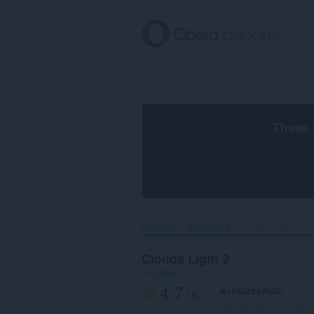
ข้าม
ไป
ที่
เนื้อหา
หลัก
These 
หน้าหลัก
Wallpapers
Clouds Light 2‎
Clouds Light 2
by
orobert
4.7
คะแนนของคุณ
/ 5