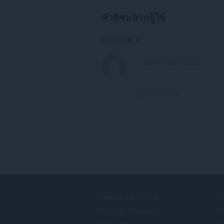
คำติชมจากผู้ใช้
Comments: 0
View forum thread
DOWNLOAD OPERA
S
Computer browsers
Ad
Mobile apps
Op