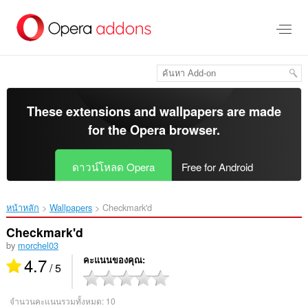
ข้าม
ไป
ที่
เนื้อหา
หลัก
These extensions and wallpapers are made
for the
Opera browser
.
ดาวน์โหลด Opera
Free for Android
หน้าหลัก
Wallpapers
Checkmark'd‎
Checkmark'd
by
morchel03
4.7
คะแนนของคุณ
/ 5
จำนวนคะแนนรวมทั้งหมด:
10