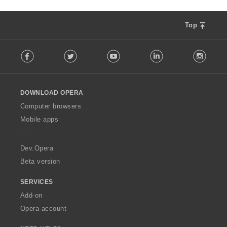
Top
F
Facebook
Twitter
Youtube
LinkedIn
Instag
o
l
l
o
DOWNLOAD OPERA
w
O
Computer browsers
p
Mobile apps
e
r
a
Dev.Opera
Beta version
SERVICES
Add-on
Opera account