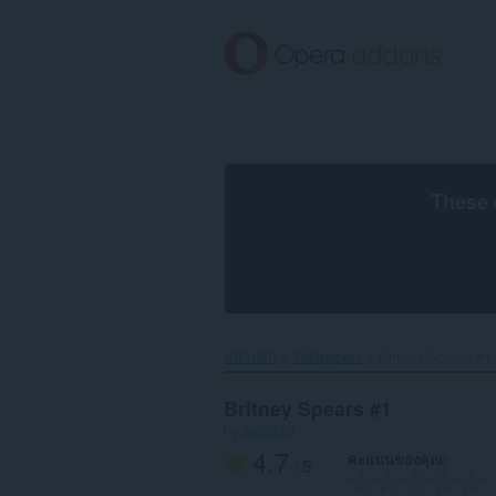
ข้าม
ไป
ที่
เนื้อหา
หลัก
These 
หน้าหลัก
Wallpapers
Britney Spears #1‎
Britney Spears #1
by
jaymz13
4.7
คะแนนของคุณ
/ 5