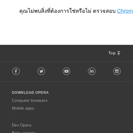
จำ
จำ
จำ
จำ
1
0
0
0
น
น
น
น
คุณไม่พบสิ่งที่ต้องการใช่หรือไม่ ตรวจสอบ
Chrom
ว
ว
ว
ว
น
น
น
น
ค
ค
ค
ค
ะ
ะ
ะ
ะ
แ
แ
แ
แ
น
น
น
น
น
น
น
น
Top
ร
ร
ร
ร
ว
ว
ว
ว
F
ม
ม
ม
ม
Facebook
Twitter
Youtube
LinkedIn
Instag
o
ทั้
ทั้
ทั้
ทั้
l
ง
ง
ง
ง
l
ห
ห
ห
ห
o
ม
ม
ม
ม
DOWNLOAD OPERA
w
ด
ด
ด
ด
O
Computer browsers
:
:
:
:
p
Mobile apps
e
r
a
Dev.Opera
Beta version