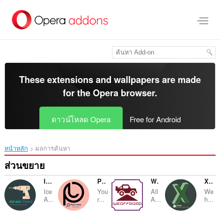
ข้าม
ไป
ที่
เนื้อหา
หลัก
These extensions and wallpapers are made
for the
Opera browser
.
ดาวน์โหลด Opera
Free for Android
หน้าหลัก
ผลการค้นหา
ส่วนขยาย
Ice Age Tools
Payer Lookup
We OffRoad
Xceed Billing Solutions
Ice
You
All
We
A...
r...
A...
h...