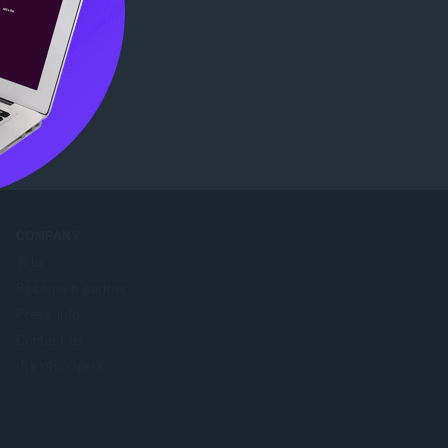
re
.
COMPANY
Jobs
Become a partner
Press info
Contact us
เกี่ยวกับ Opera