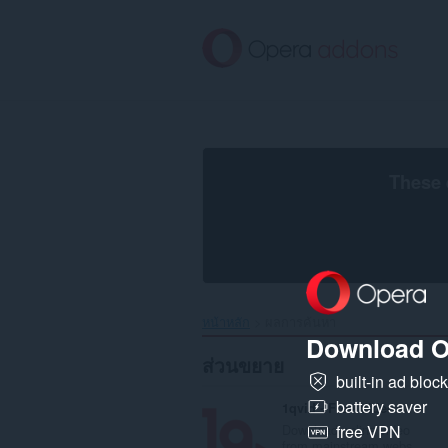
ข้าม
ไป
ที่
เนื้อหา
หลัก
These 
หน้าหลัก
ผลการค้นหา
Download O
ส่วนขยาย
built-in ad bloc
battery saver
1qvid - Free Video Downloader
Download online video
free VPN
from mainstream webs...