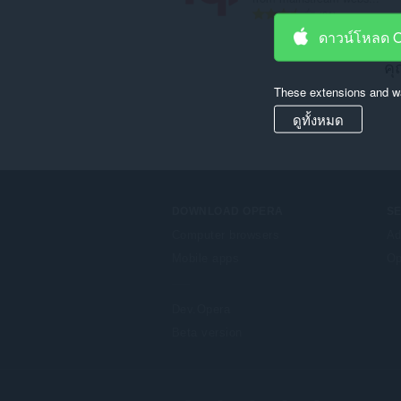
จำ
61
น
ดาวน์โหลด 
ว
คุ
น
ค
These extensions and wa
ะ
แ
ดูทั้งหมด
น
น
ร
ว
ม
DOWNLOAD OPERA
S
ทั้
Computer browsers
Ad
ง
Mobile apps
Op
ห
ม
ด
Dev.Opera
:
Beta version
F
o