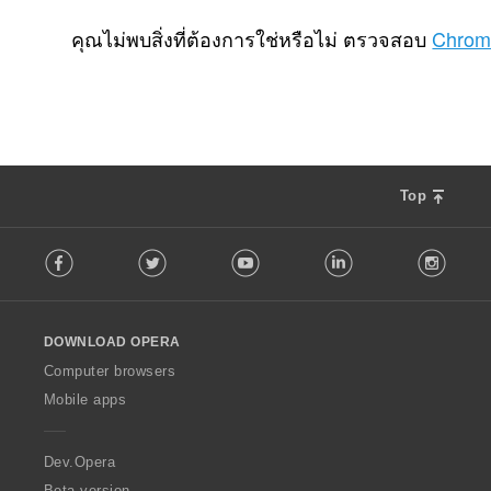
จำ
5
น
คุณไม่พบสิ่งที่ต้องการใช่หรือไม่ ตรวจสอบ
Chrom
ว
น
ค
ะ
แ
น
น
Top
ร
ว
F
ม
Facebook
Twitter
Youtube
LinkedIn
Instag
o
ทั้
l
ง
l
ห
o
ม
DOWNLOAD OPERA
w
ด
O
Computer browsers
:
p
Mobile apps
e
r
a
Dev.Opera
Beta version