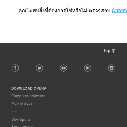
จำ
5
น
คุณไม่พบสิ่งที่ต้องการใช่หรือไม่ ตรวจสอบ
Chrom
ว
น
ค
ะ
แ
น
น
Top
ร
ว
F
ม
Facebook
Twitter
Youtube
LinkedIn
Instag
o
ทั้
l
ง
l
ห
o
ม
DOWNLOAD OPERA
w
ด
O
Computer browsers
:
p
Mobile apps
e
r
a
Dev.Opera
Beta version