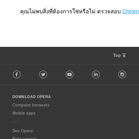
จำ
4
น
คุณไม่พบสิ่งที่ต้องการใช่หรือไม่ ตรวจสอบ
Chrom
ว
น
ค
ะ
แ
น
น
Top
ร
ว
F
ม
Facebook
Twitter
Youtube
LinkedIn
Instag
o
ทั้
l
ง
l
ห
o
ม
DOWNLOAD OPERA
w
ด
O
Computer browsers
:
p
Mobile apps
e
r
a
Dev.Opera
Beta version