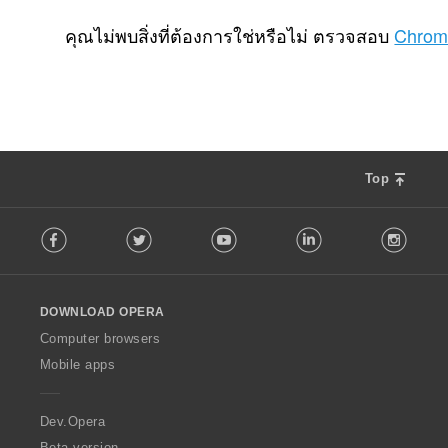
จำ
17
น
คุณไม่พบสิ่งที่ต้องการใช่หรือไม่ ตรวจสอบ
Chrom
ว
น
ค
ะ
แ
น
น
Top
ร
ว
F
ม
Facebook
Twitter
Youtube
LinkedIn
Instag
o
ทั้
l
ง
l
ห
o
ม
DOWNLOAD OPERA
w
ด
O
Computer browsers
:
p
Mobile apps
e
r
a
Dev.Opera
Beta version