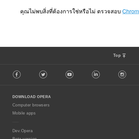
จำ
3
น
คุณไม่พบสิ่งที่ต้องการใช่หรือไม่ ตรวจสอบ
Chrom
ว
น
ค
ะ
แ
น
น
Top
ร
ว
F
ม
Facebook
Twitter
Youtube
LinkedIn
Instag
o
ทั้
l
ง
l
ห
o
ม
DOWNLOAD OPERA
w
ด
O
Computer browsers
:
p
Mobile apps
e
r
a
Dev.Opera
Beta version