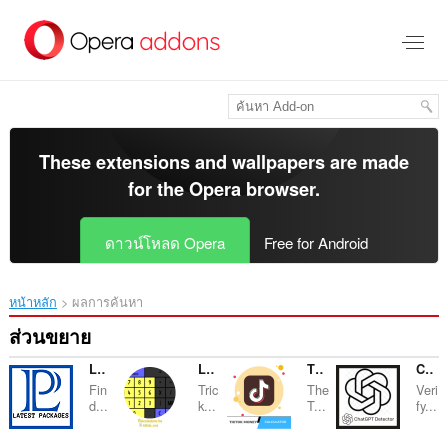
ข้าม
ไป
ที่
เนื้อหา
หลัก
These extensions and wallpapers are made
for the
Opera browser
.
ดาวน์โหลด Opera
Free for Android
หน้าหลัก
ผลการค้นหา
ส่วนขยาย
Latest Packages
La Calculadora De Alicia
TikTok Money Calculator
ChatGPT Dectector
Fin
Tric
The
Veri
d...
k...
T...
fy...