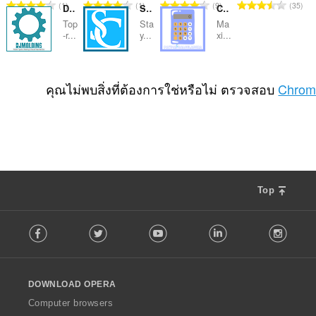
จำ
จำ
จำ
จำ
1
1
9
35
DJMOLDING
Sheboygan Scanner
Calculadora Paypal
น
น
น
น
Top
Sta
Ma
ว
ว
ว
ว
-r...
y...
xi...
น
น
น
น
ค
ค
ค
ค
จำ
จำ
จำ
0
0
0
ะ
ะ
ะ
ะ
น
น
น
คุณไม่พบสิ่งที่ต้องการใช่หรือไม่ ตรวจสอบ
Chrom
แ
แ
แ
แ
ว
ว
ว
น
น
น
น
น
น
น
น
น
น
น
ค
ค
ค
ร
ร
ร
ร
ะ
ะ
ะ
ว
ว
ว
ว
แ
แ
แ
ม
ม
ม
ม
น
น
น
ทั้
ทั้
ทั้
ทั้
น
น
น
ง
ง
ง
ง
Top
ร
ร
ร
ห
ห
ห
ห
ว
ว
ว
ม
ม
ม
ม
F
ม
ม
ม
ด
ด
ด
ด
Facebook
Twitter
Youtube
LinkedIn
Instag
o
ทั้
ทั้
ทั้
:
:
:
:
l
ง
ง
ง
l
ห
ห
ห
o
ม
ม
ม
DOWNLOAD OPERA
w
ด
ด
ด
O
Computer browsers
:
:
:
p