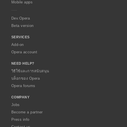
Mobile apps
e
r
a
Dev.Opera
Beta version
SERVICES
Add-on
Opera account
NEED HELP?
วิธีใช้และการสนับสนุน
บล็อกของ Opera
Opera forums
COMPANY
Jobs
Become a partner
Press info
Contact us