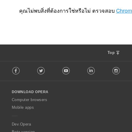
จำ
32
น
คุณไม่พบสิ่งที่ต้องการใช่หรือไม่ ตรวจสอบ
Chrom
ว
น
ค
ะ
แ
น
น
Top
ร
ว
F
ม
Facebook
Twitter
Youtube
LinkedIn
Instag
o
ทั้
l
ง
l
ห
o
ม
DOWNLOAD OPERA
w
ด
O
Computer browsers
:
p
Mobile apps
e
r
a
Dev.Opera
Beta version