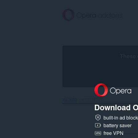
ข้าม
ไป
ที่
เนื้อหา
หลัก
These 
หน้าหลัก
ผลการค้นหา
Download O
built-in ad bloc
battery saver
free VPN