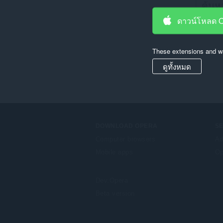
ดาวน์โหลด 
These extensions and wa
ดูทั้งหมด
DOWNLOAD OPERA
S
Computer browsers
Ad
Mobile apps
Op
Dev.Opera
Beta version
F