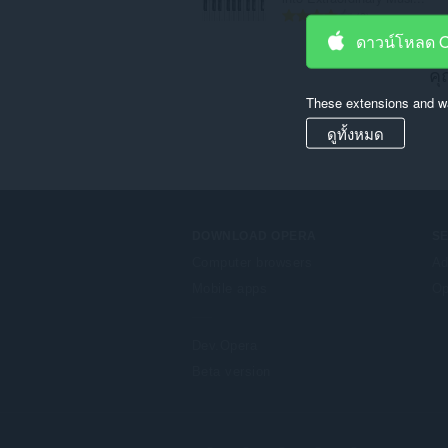
จำ
2
น
ดาวน์โหลด 
ว
คุ
น
ค
These extensions and wa
ะ
แ
ดูทั้งหมด
น
น
ร
ว
ม
DOWNLOAD OPERA
S
ทั้
Computer browsers
Ad
ง
Mobile apps
Op
ห
ม
ด
Dev.Opera
:
Beta version
F
o