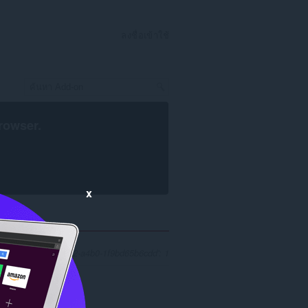
ลงชื่อเข้าใช้
rowser
.
x
235a39e-98fc-4712-a4b0-1f9bd65b6cdd': 1