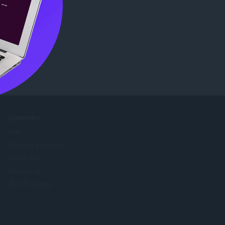
re
.
COMPANY
Jobs
Become a partner
Press info
Contact us
เกี่ยวกับ Opera