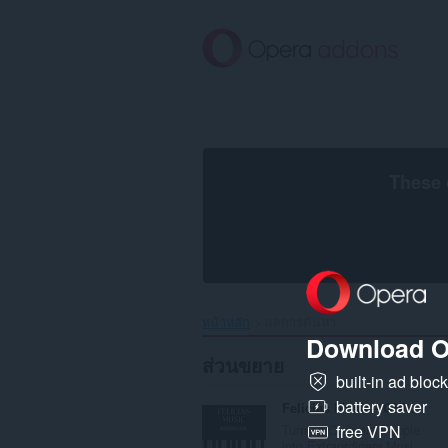
ข้าม
ไป
ที่
เนื้อหา
หลัก
These 
หน้าหลัก
ผลการค้นหา
Download O
ส่วนขยาย
built-in ad bloc
battery saver
Felicias Music - GUIDE
Turning Ordinary People
free VPN
into Extraordinary Musi...