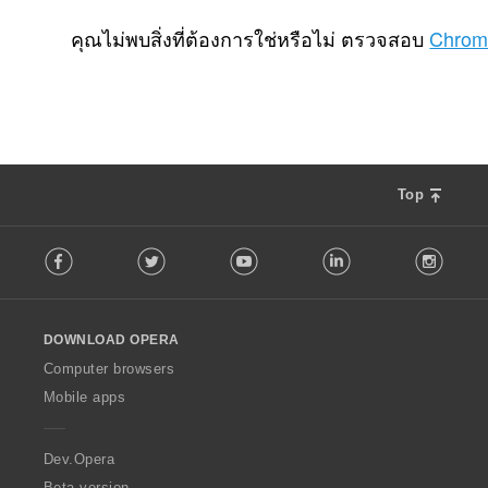
จำ
3
น
คุณไม่พบสิ่งที่ต้องการใช่หรือไม่ ตรวจสอบ
Chrom
ว
น
ค
ะ
แ
น
น
Top
ร
ว
F
ม
Facebook
Twitter
Youtube
LinkedIn
Instag
o
ทั้
l
ง
l
ห
o
ม
DOWNLOAD OPERA
w
ด
O
Computer browsers
:
p
Mobile apps
e
r
a
Dev.Opera
Beta version