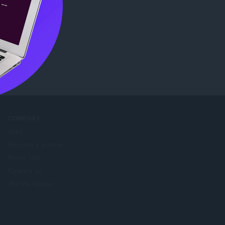
re
.
COMPANY
Jobs
Become a partner
Press info
Contact us
เกี่ยวกับ Opera