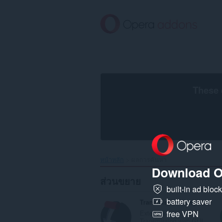
ข้าม
ไป
ที่
เนื้อหา
หลัก
These 
หน้าหลัก
ผลการค้นหา
Download O
ส่วนขยาย
built-in ad bloc
battery saver
Transmission easy client
Extension add
free VPN
Transmission web GUI...