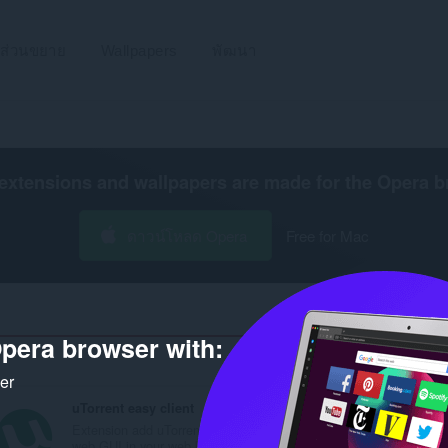
ส่วนขยาย
Wallpapers
พัฒนา
extensions and wallpapers are made for the
Opera b
ดาวน์โหลด Opera
Free for Mac
pera browser with:
จำนวน
ker
uTorrent easy client
Extension add uTorrent
web GUI in your web b...