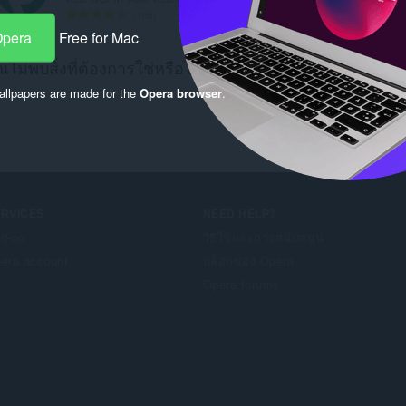
จำ
106
น
Opera
Free for Mac
ว
ณไม่พบสิ่งที่ต้องการใช่หรือไม่ ตรวจสอบ
Chrome Web Sto
น
ค
llpapers are made for the
Opera browser
.
ะ
แ
น
น
ร
ว
ม
ERVICES
NEED HELP?
ทั้
d-on
วิธีใช้และการสนับสนุน
ง
era account
บล็อกของ Opera
ห
ม
Opera forums
ด
: