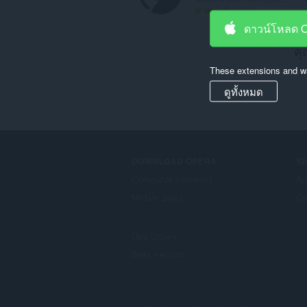
จำ
21
น
ดาวน์โหลด 
ว
คุ
น
ค
These extensions and wa
ะ
แ
ดูทั้งหมด
น
น
ร
ว
ม
DOWNLOAD OPERA
S
ทั้
Computer browsers
Ad
ง
Mobile apps
Op
ห
ม
ด
Dev.Opera
:
Beta version
F
o