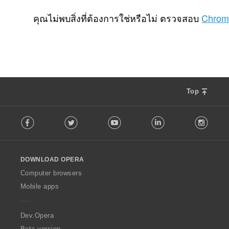
จำ
จำ
จำ
708
29
186
น
น
น
คุณไม่พบสิ่งที่ต้องการใช่หรือไม่ ตรวจสอบ
Chrom
ว
ว
ว
น
น
น
ค
ค
ค
ะ
ะ
ะ
แ
แ
แ
น
น
น
น
น
น
Top
ร
ร
ร
ว
ว
ว
F
ม
ม
ม
Facebook
Twitter
Youtube
LinkedIn
Instag
o
ทั้
ทั้
ทั้
l
ง
ง
ง
l
ห
ห
ห
o
ม
ม
ม
DOWNLOAD OPERA
w
ด
ด
ด
O
Computer browsers
:
:
:
p
Mobile apps
e
r
a
Dev.Opera
Beta version